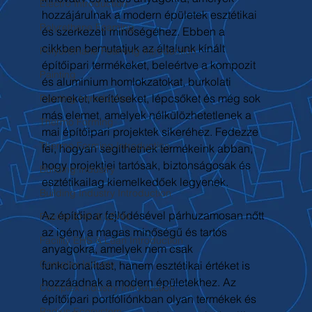
Electro Introduction
hozzájárulnak a modern épületek esztétikai 
Polyrethane Foaming
és szerkezeti minőségéhez. Ebben a 
cikkben bemutatjuk az általunk kínált 
Polyurethane Foaming Introduction
építőipari termékeket, beleértve a kompozit 
Painting
és alumínium homlokzatokat, burkolati 
elemeket, kerítéseket, lépcsőket és még sok 
Painting Introduction
más elemet, amelyek nélkülözhetetlenek a 
Thermo Forming
mai építőipari projektek sikeréhez. Fedezze 
Thermo Forming Introduction
fel, hogyan segíthetnek termékeink abban, 
hogy projektjei tartósak, biztonságosak és 
Building Industry
esztétikailag kiemelkedőek legyenek.
Building Industry Introduction
Az építőipar fejlődésével párhuzamosan nőtt 
Facility EHS & LEAN
az igény a magas minőségű és tartós 
Facility EHS & Lean Introduction
anyagokra, amelyek nem csak 
Complex Industy
funkcionalitást, hanem esztétikai értéket is 
hozzáadnak a modern épületekhez. Az 
Complex Industry Introduction
építőipari portfóliónkban olyan termékek és 
Radius Ecosystem