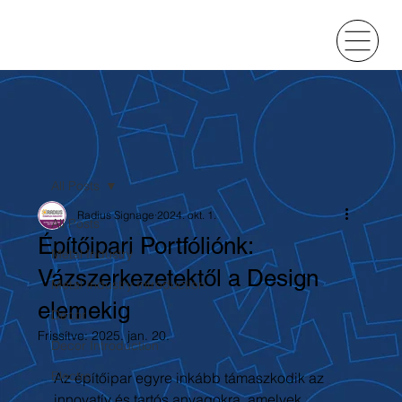
All Posts
Radius Signage
2024. okt. 1.
All Posts
Építőipari Portfóliónk:
Metal Industry
Vázszerkezetektől a Design
Metal Industry Introduction
elemekig
Decor
Frissítve:
2025. jan. 20.
Decor Introduction
Electro
Az építőipar egyre inkább támaszkodik az 
innovatív és tartós anyagokra, amelyek 