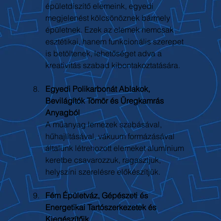
épületdíszítő elemeink, egyedi 
megjelenést kölcsönöznek bármely 
épületnek. Ezek az elemek nemcsak 
esztétikai, hanem funkcionális szerepet 
is betöltenek, lehetőséget adva a 
kreativitás szabad kibontakoztatására.
Egyedi Polikarbonát Ablakok, 
Bevilágítók Tömör és Üregkamrás 
Anyagból
A műanyag lemezek szabásával, 
hűhajlításával, vákuum formázásával 
általunk létrehozott elemeket alumínium 
keretbe csavarozzuk, ragasztjuk, 
helyszíni szerelésre előkészítjük.
Fém Épületváz, Gépészeti és 
Energetikai Tartószerkezetek és 
Kiegészítőik