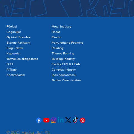
Főoldal
Metal Industry
Cégünkről
Decor
Gyártott Brandek
Electro
Startup Assistant
Polyurethane Foaming
Blog - News
Painting
Kapcsolat
Thermo Forming
Termék és szolgáltatás
Building Industry
CSR
Facility EHS & LEAN
Affiliate
Complex Industry
Adatvédelem
Ipari beszállítások
Radius Ökoszisztéma
© 2025 Radius JET Kft.