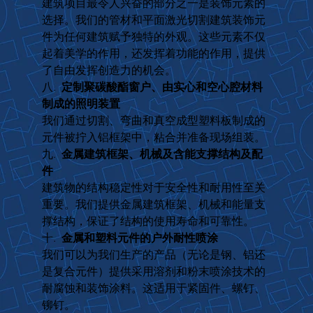
建筑项目最令人兴奋的部分之一是装饰元素的
选择。我们的管材和平面激光切割建筑装饰元
件为任何建筑赋予独特的外观。这些元素不仅
起着美学的作用，还发挥着功能的作用，提供
了自由发挥创造力的机会。
八.  
定制聚碳酸酯窗户、由实心和空心腔材料
制成的照明装置
我们通过切割、弯曲和真空成型塑料板制成的
元件被拧入铝框架中，粘合并准备现场组装。
九.  
金属建筑框架、机械及含能支撑结构及配
件
建筑物的结构稳定性对于安全性和耐用性至关
重要。我们提供金属建筑框架、机械和能量支
撑结构，保证了结构的使用寿命和可靠性。
十.  
金属和塑料元件的户外耐性喷涂
我们可以为我们生产的产品（无论是钢、铝还
是复合元件）提供采用溶剂和粉末喷涂技术的
耐腐蚀和装饰涂料。这适用于紧固件、螺钉、
铆钉。