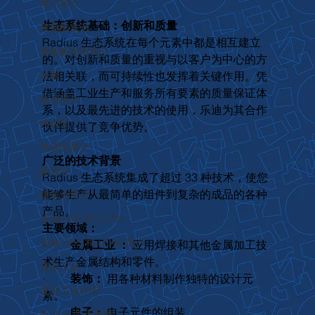
电子简介
生态系统基础：创新和质量
聚氨酯发泡
Radius 生态系统在每个元素中都是相互建立
聚氨酯发泡简介
的。对创新和质量的重视与以客户为中心的方
绘画
法相关联，而可持续性也发挥着关键作用。凭
借涵盖工业生产和服务所有要素的质量保证体
绘画简介
系，以及最先进的技术的使用，乐迪为其合作
热成型
伙伴提供了竞争优势。
热成型简介
广泛的技术背景
建筑业
Radius 生态系统集成了超过 33 种技术，使您
能够生产从最简单的组件到复杂的成品的各种
建筑业简介
产品。
设施 EHS 和 LEAN
主要领域：
设施 EHS 和 LEAN 简介
·         
金属工业 ：
 应用焊接和其他金属加工技
术生产金属结构和零件。
复杂工业
·         
装饰：
 用各种材料制作独特的设计元
复杂工业介绍
素。
·         
电子：
 电子元件的组装。
Radius 生态系统