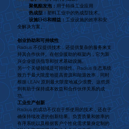
·         
聚氨酯发泡：
用于特殊工业应用
Radius 生态系统简介
·         
热成型：
塑料工业中的热成型技术。
·         
设施EHS和精益：
工业设施的效率和安
全解决方案。
创业协助和可持续性
Radius 不仅提供技术，还提供复杂的服务来支
持其合作伙伴。在创业援助的框架内，它为新
兴企业提供指导和技术基础设施。
另一个关键领域是可持续性。Radius 生态系统
致力于最大限度地提高资源和能源效率，同时
根据 LEAN 原则最大限度地减少浪费。这些原
则有助于保持成本效益和合作伙伴关系的成
功。
工业生产创新
Radius 的成功不仅在于所使用的技术，还在于
确保持续改进的创新结果。负责质量和效率的
有序系统以及根据客户个性化需求量身定制的