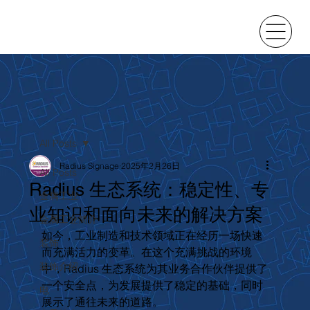
All Posts
Radius Signage
2025年2月26日
All Posts
Radius 生态系统：稳定性、专
金属工业
业知识和面向未来的解决方案
金属工业简介
如今，工业制造和技术领域正在经历一场快速
装饰
而充满活力的变革。在这个充满挑战的环境
装饰介绍
中，Radius 生态系统为其业务合作伙伴提供了
一个安全点，为发展提供了稳定的基础，同时
电
展示了通往未来的道路。