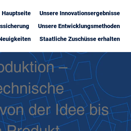
Hauptseite
Unsere Innovationsergebnisse
tssicherung
Unsere Entwicklungsmethoden
Neuigkeiten
Staatliche Zuschüsse erhalten
oduktion –
echnische
on der Idee bis
n Produkt.