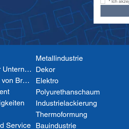
*
Ich akze
Metallindustrie
Über unser Unternehmen
Dekor
Hergestellt von Brandek
Elektro
ent
Polyurethanschaum
igkeiten
Industrielackierung
Thermoformung
d Service
Bauindustrie