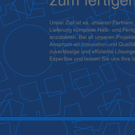
Unser Ziel ist es, unseren Partnern
Lieferung komplexe Halb- und Fert
anzubieten. Bei all unseren Projek
Anspruch an Innovation und Qualität
zuverlässige und effiziente Lösung
Expertise und lassen Sie uns Ihre I