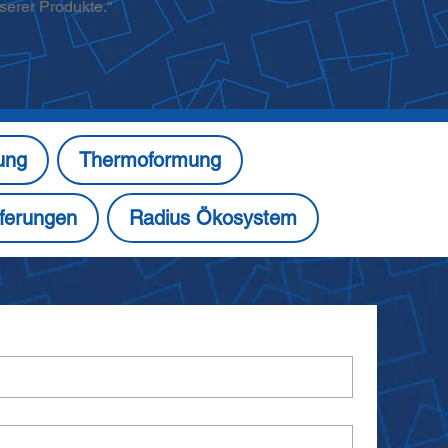
serer Produkte.“
rung
Thermoformung
eferungen
Radius Ökosystem