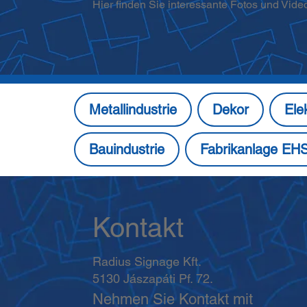
Hier finden Sie interessante Fotos und Vide
Metallindustrie
Dekor
Ele
Bauindustrie
Fabrikanlage EH
Kontakt
Radius Signage Kft.
5130 Jászapáti Pf. 72.
Nehmen Sie Kontakt mit