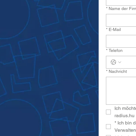
*
Name der Fir
*
E-Mail
*
Telefon
*
Nachricht
Ich möcht
radius.hu 
*
Ich bin 
Verwalten