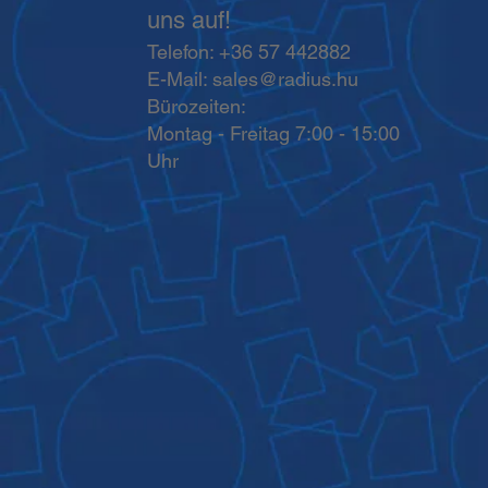
uns auf!
Telefon: +36 57 442882
E-Mail:
sales@radius.hu
Bürozeiten:
Montag - Freitag 7:00 - 15:00
Uhr