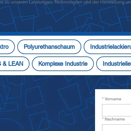
os zu unseren Leistungen, Technologien und der Herstellung un
ktro
Polyurethanschaum
Industrielackie
S & LEAN
Komplexe Industrie
Industrieli
*
Vorname
*
Nachname