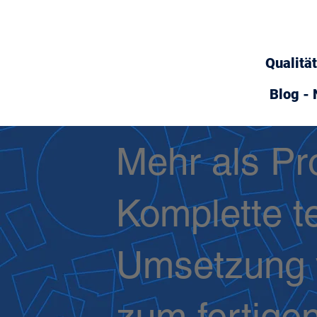
Qualitä
Blog - 
Mehr als Pr
Komplette t
Umsetzung v
zum fertige