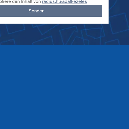
ptiere den Inhalt von 
radius.hu/adatkezeles
Senden