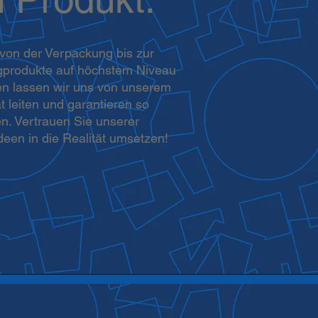
 von der Verpackung bis zur
igprodukte auf höchstem Niveau
ten lassen wir uns von unserem
 leiten und garantieren so
en. Vertrauen Sie unserer
deen in die Realität umsetzen!