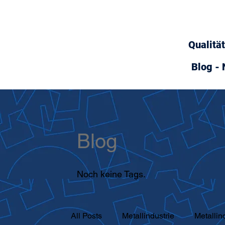
Qualitä
Blog - 
Blog
Noch keine Tags.
All Posts
Metallindustrie
Metallin