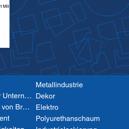
t Mit
s
Metallindustrie
Über unser Unternehmen
Dekor
Hergestellt von Brandek
Elektro
ent
Polyurethanschaum