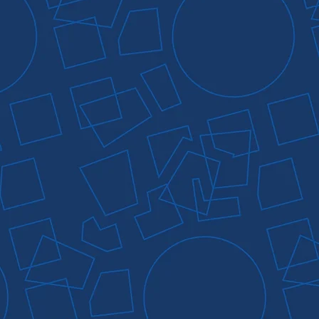
ierung Einführung
Thermoformung
EHS & LEAN
Radius Ökosystem