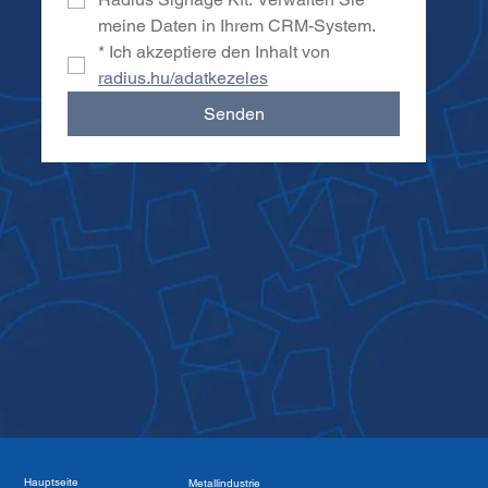
meine Daten in Ihrem CRM-System.
*
Ich akzeptiere den Inhalt von 
radius.hu/adatkezeles
Senden
Hauptseite
Metallindustrie