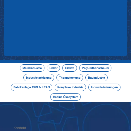
Metallindustrie
Dekor
Elektro
Polyurethanschaum
Industrielackierung
Thermoformung
Bauindustrie
Fabrikanlage EHS & LEAN
Komplexe Industrie
Industrielieferungen
Radius Ökosystem
Kontakt