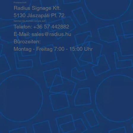
Postanschrift
Radius Signage Kft.
5130 Jászapáti Pf. 72.
Nehmen Sie Kontakt mit uns auf!
Telefon: +36 57 442882
E-Mail:
sales@radius.hu
Bürozeiten:
Montag - Freitag 7:00 - 15:00 Uhr