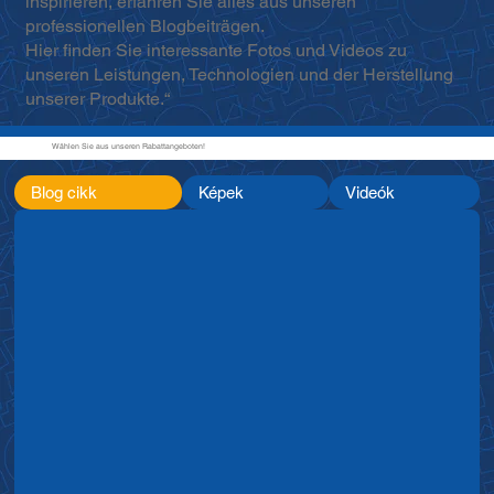
inspirieren, erfahren Sie alles aus unseren
professionellen Blogbeiträgen.
Hier finden Sie interessante Fotos und Videos zu
unseren Leistungen, Technologien und der Herstellung
unserer Produkte.“
Wählen Sie aus unseren Rabattangeboten!
Blog cikk
Képek
Videók