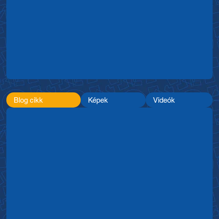
Blog cikk
Képek
Videók