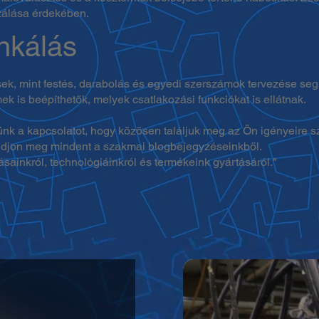
zálása érdekében.
nkálás
sek, mint festés, darabolás és egyedi szerszámok tervezése seg
 is beépíthetők, melyek csatlakozási funkciókat is ellátnak.
ünk a kapcsolatot, hogy közösen találjuk meg az Ön igényeire 
 tudjon meg mindent a szakmai blogbejegyzéseinkből.
atásainkról, technológiáinkról és termékeink gyártásáról."