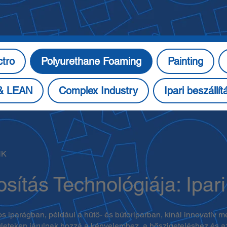
ctro
Polyurethane Foaming
Painting
 & LEAN
Complex Industry
Ipari beszállí
NK
osítás Technológiája: Ipa
s iparágban, például a hűtő- és bútoriparban, kínál innovatív m
ületeken járulnak hozzá a kényelemhez, a hőszigeteléshez és a