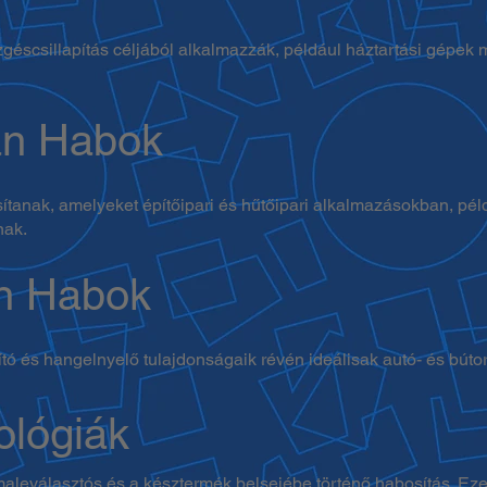
éscsillapítás céljából alkalmazzák, például háztartási gépek mo
án Habok
ítanak, amelyeket építőipari és hűtőipari alkalmazásokban, pél
nak.
án Habok
ító és hangelnyelő tulajdonságaik révén ideálisak autó- és búto
ológiák
ormaleválasztós és a késztermék belsejébe történő habosítás. 