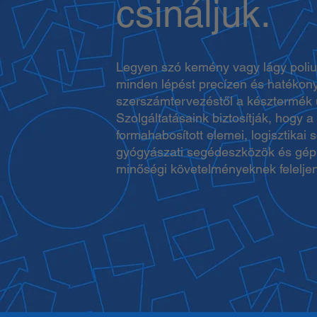
csináljuk.
Legyen szó kemény vagy lágy poliur
minden lépést precízen és hatékon
szerszámtervezéstől a késztermék
Szolgáltatásaink biztosítják, hogy 
formahabosított elemei, logisztikai 
gyógyászati segédeszközök és gép
minőségi követelményeknek felelje