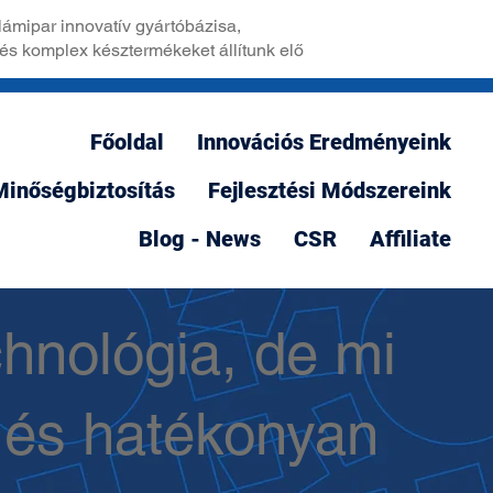
lámipar innovatív gyártóbázisa,
 és komplex késztermékeket állítunk elő
Főoldal
Innovációs Eredményeink
Minőségbiztosítás
Fejlesztési Módszereink
Blog - News
CSR
Affiliate
hnológia, de mi
 és hatékonyan