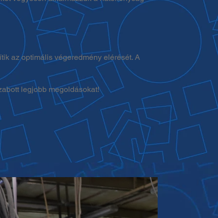
ítik az optimális végeredmény elérését. A
szabott legjobb megoldásokat!