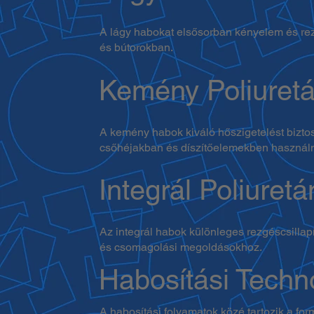
A lágy habokat elsősorban kényelem és rezg
és bútorokban.
Kemény Poliuret
A kemény habok kiváló hőszigetelést biztos
csőhéjakban és díszítőelemekben használ
Integrál Poliuret
Az integrál habok különleges rezgéscsillap
és csomagolási megoldásokhoz.
Habosítási Techn
A habosítási folyamatok közé tartozik a f