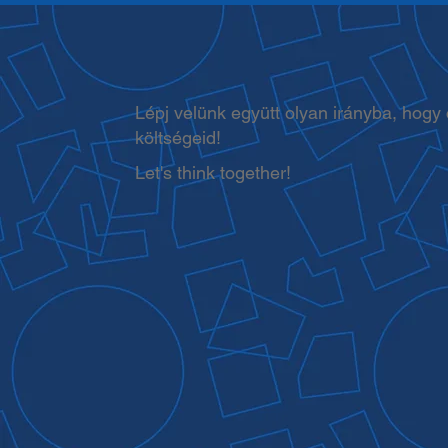
Lépj velünk együtt olyan irányba, hogy
költségeid!
Let's think together!