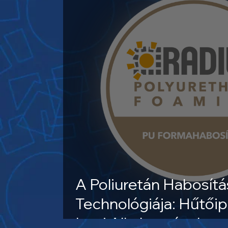
A Poliuretán Habosítá
Technológiája: Hűtőip
Ipari Alkalmazások