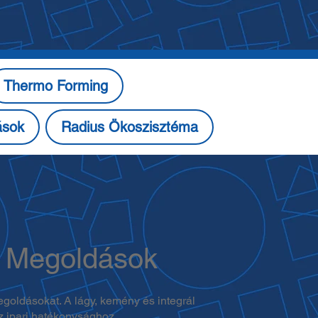
Thermo Forming
tások
Radius Ökoszisztéma
ri Megoldások
egoldásokat. A lágy, kemény és integrál
z ipari hatékonysághoz.