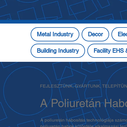
Metal Industry
Decor
Ele
Building Industry
Facility EHS
FEJLESZTÜNK, GYÁRTUNK, TELEPÍTÜ
A Poliuretán Hab
A poliuretán habosítás technológiája számo
poliuretán habok különféle alkalmazási ter