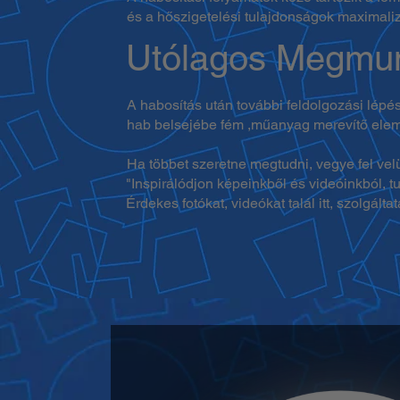
és a hőszigetelési tulajdonságok maximali
Utólagos Megmu
A habosítás után további feldolgozási lépé
hab belsejébe fém ,műanyag merevítő elemek
Ha többet szeretne megtudni, vegye fel vel
"Inspirálódjon képeinkből és videóinkból,
Érdekes fotókat, videókat talál itt, szolgált