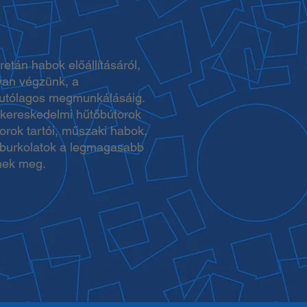
etán habok előállításáról,
yan végzünk, a
 utólagos megmunkálásáig.
a kereskedelmi hűtőbútorok
sorok tartói, műszaki habok,
burkolatok a legmagasabb
nek meg.