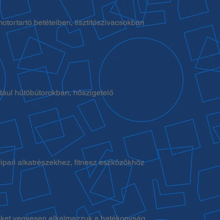
tortartó betéteiben, tisztítószivacsokban
dául hűtőbútorokban, hőszigetelő
ripari alkatrészekhez, fitnesz eszközökhöz
Ezeket vegyesen alkalmazzuk a hatékonyság