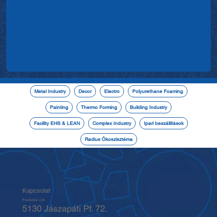
Metal Industry
Decor
Electro
Polyurethane Foaming
Painting
Thermo Forming
Building Industry
Facility EHS & LEAN
Complex Industry
Ipari beszállítások
Radius Ökoszisztéma
Kapcsolat
Postázási cím
5130 Jászapáti Pf. 72.