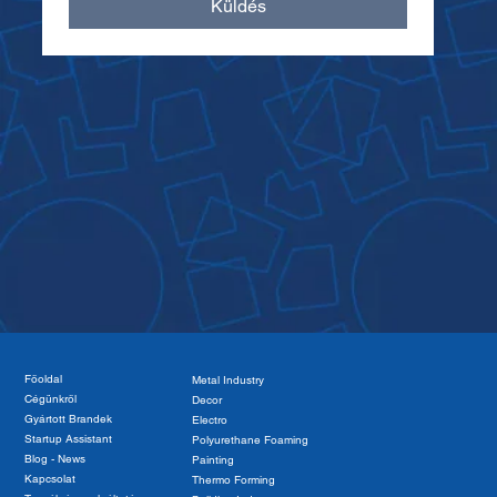
Küldés
Főoldal
Metal Industry
Cégünkről
Decor
Gyártott Brandek
Electro
Startup Assistant
Polyurethane Foaming
Blog - News
Painting
Kapcsolat
Thermo Forming