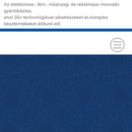
Az elektromos-, fém-, műanyag- és reklámipar innovatív
gyártóbázisa,
ahol 33+ technológiával alkatrészeket és komplex
késztermékeket állítunk elő