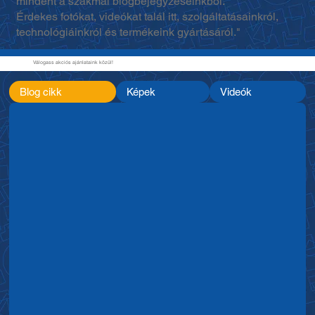
mindent a szakmai blogbejegyzéseinkből.
Érdekes fotókat, videókat talál itt, szolgáltatásainkról,
technológiáinkról és termékeink gyártásáról."
Válogass akciós ajánlataink közül!
Blog cikk
Képek
Videók