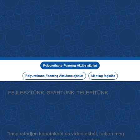
Polyurethane Foaming Akciós ajánlat
Polyurethane Foaming Általános ajánlat
Meeting foglalás
FEJLESZTÜNK, GYÁRTUNK, TELEPÍTÜNK
"Inspirálódjon képeinkből és videóinkból, tudjon meg