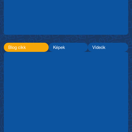
Blog cikk
Képek
Videók