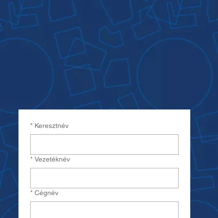
*
Keresztnév
*
Vezetéknév
*
Cégnév