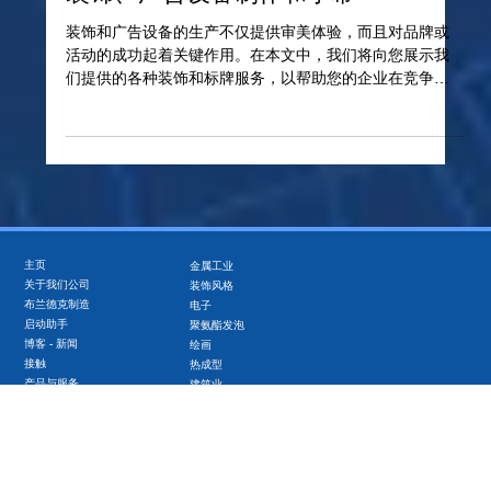
装饰、广告设备制作和字幕
装饰和广告设备的生产不仅提供审美体验，而且对品牌或
活动的成功起着关键作用。在本文中，我们将向您展示我
们提供的各种装饰和标牌服务，以帮助您的企业在竞争中
脱颖而出。详细了解如何利用这些机会。 装饰和广告工具
的生产现在是成功营销策略的重要组成部分。无论是公司
活动、零售空间还是...
主页
金属工业
关于我们公司
装饰风格
布兰德克制造
电子
启动助手
聚氨酯发泡
博客 - 新闻
绘画
接触
热成型
产品与服务
建筑业
数据保护
设施 EHS 和精益
获得国家补贴
复杂产业
工业交付