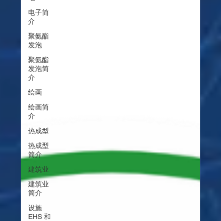
电子简
介
聚氨酯
发泡
聚氨酯
发泡简
介
绘画
绘画简
介
热成型
热成型
简介
建筑业
建筑业
简介
设施
EHS 和