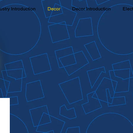
ustry Introduction
Decor
Decor Introduction
Elec
ane Foaming Introduction
Painting
Painting Introducti
lding Industry
Building Industry Introduction
Facility
Complex Industy
Complex Industry Introduction
Radi
Startup Assistant
CSR
Affiliate