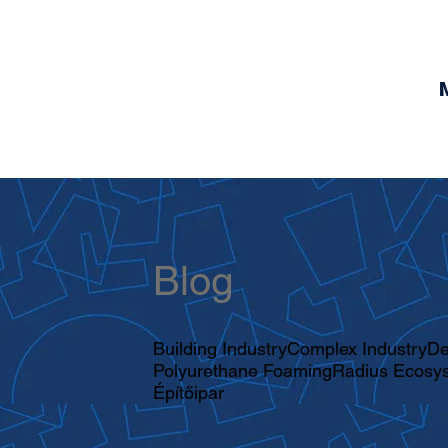
Blog
Building Industry
Complex Industry
De
Polyurethane Foaming
Radius Ecosy
Építőipar