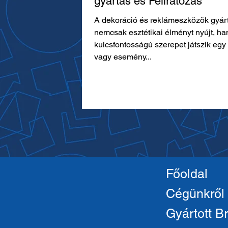
gyártás és Feliratozás
A dekoráció és reklámeszközök gyár
nemcsak esztétikai élményt nyújt, h
kulcsfontosságú szerepet játszik eg
vagy esemény...
Főoldal
Cégünkről
Gyártott B