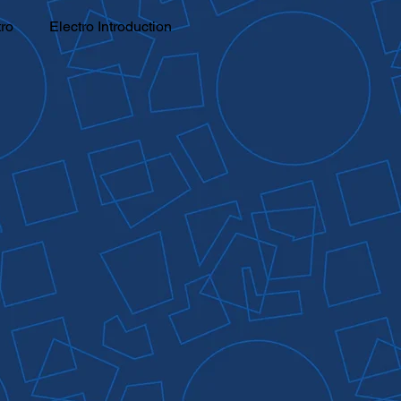
tro
Electro Introduction
on
Thermo Forming
 EHS & LEAN
us Ecosystem