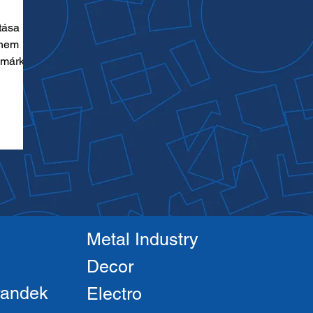
tása
anem
y márka
Metal Industry
Decor
randek
Electro