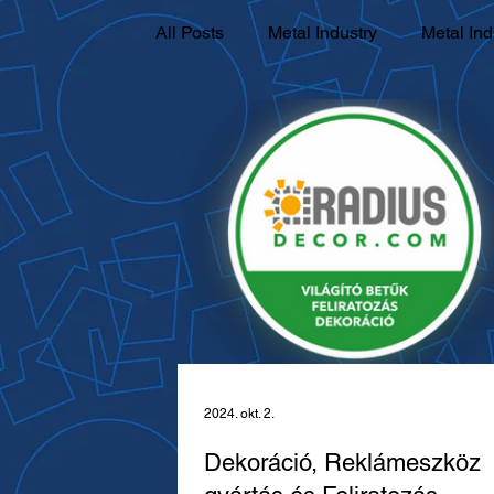
All Posts
Metal Industry
Metal Ind
Polyrethane Foaming
Polyureth
Thermo Forming Introduction
Bui
Facility EHS & Lean Introduction
Radius Ecosystem Introduction
2024. okt. 2.
Dekoráció, Reklámeszköz