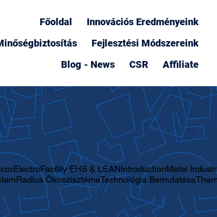
Főoldal
Innovációs Eredményeink
Minőségbiztosítás
Fejlesztési Módszereink
Blog - News
CSR
Affiliate
cor
Electro
Facility EHS & LEAN
Introduction
Metal Indust
stem
Radius Ökoszisztéma
Technológia Bemutatása
Ther