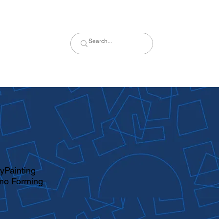
ry
Painting
mo Forming