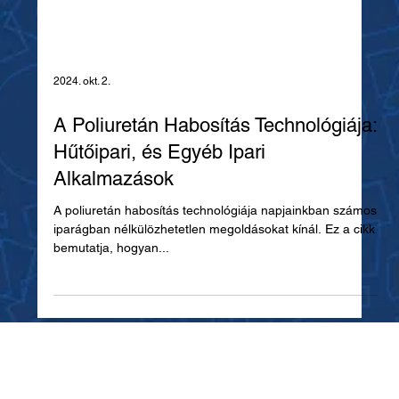
2024. okt. 2.
A Poliuretán Habosítás Technológiája:
Hűtőipari, és Egyéb Ipari
Alkalmazások
A poliuretán habosítás technológiája napjainkban számos
iparágban nélkülözhetetlen megoldásokat kínál. Ez a cikk
bemutatja, hogyan...