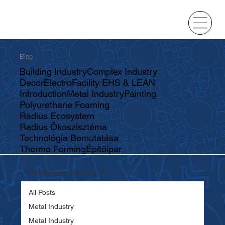
Blog
Building Industry
Complex Industry
Decor
Electro
Facility EHS & LEAN
Introduction
Metal Industry
Painting
Polyurethane Foaming
Radius Ecosystem
Radius Ökoszisztéma
Technológia Bemutatása
Thermo Forming
Építőipar
Polyrethane Foaming
All Posts
Metal Industry
Metal Industry