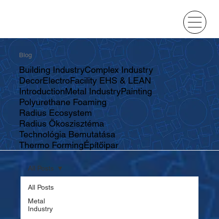
Blog
Building Industry
Complex Industry
Decor
Electro
Facility EHS & LEAN
Introduction
Metal Industry
Painting
Polyurethane Foaming
Radius Ecosystem
Radius Ökoszisztéma
Technológia Bemutatása
Thermo Forming
Építőipar
All Posts
All Posts
Metal
Industry