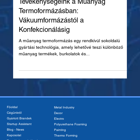
Tevékenységeink a Műanyag
Termoformázásban:
Vákuumformázástól a
Konfekcionálásig
A műanyag termoformázás egy rendkívül sokoldalú
gyártási technológia, amely lehetővé teszi különböző
műanyag termékek, burkolatok és...
Főoldal
Metal Industry
Cégünkről
Decor
Gyártott Brandek
Electro
Startup Assistant
Polyurethane Foaming
Blog - News
Painting